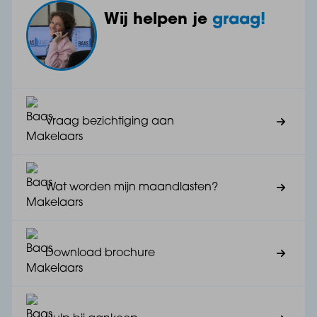
Wij helpen je
graag!
Het levensloopbestendige karakter van de woning
wordt versterkt door nóg twee slaapkamers op de
begane grond met zicht op de tuin en beide met een
ensuite badkamer.
Vraag bezichtiging aan
Dit is bovendien ideaal voor gezinnen met
opgroeiende kinderen die behoefte hebben aan hun
eigen ruimte.
Wat worden mijn maandlasten?
Download brochure
Eerste verdieping
De vide versterkt het ruimtelijke gevoel in het
woongedeelte van de villa.