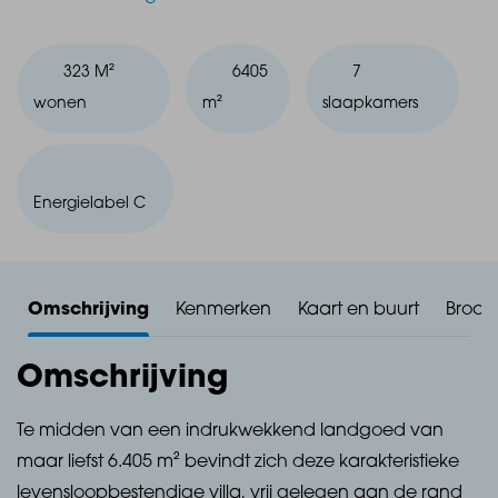
323 M²
6405
7
wonen
m²
slaapkamers
Energielabel C
Omschrijving
Kenmerken
Kaart en buurt
Broch
Omschrijving
Te midden van een indrukwekkend landgoed van
maar liefst 6.405 m² bevindt zich deze karakteristieke
levensloopbestendige villa, vrij gelegen aan de rand