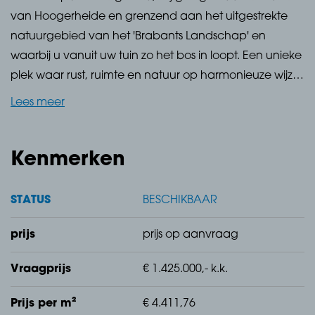
van Hoogerheide en grenzend aan het uitgestrekte
natuurgebied van het 'Brabants Landschap' en
waarbij u vanuit uw tuin zo het bos in loopt. Een unieke
plek waar rust, ruimte en natuur op harmonieuze wijze
samenkomen.
Lees meer
De villa aan Oude Stee 11 ademt geschiedenis.
Oorspronkelijk gebouwd in 1910, heeft de woning in de
Kenmerken
loop der jaren diverse uitbreidingen en
moderniseringen ondergaan, waarbij de authentieke
STATUS
BESCHIKBAAR
charme zorgvuldig bewaard is gebleven.
prijs
prijs op aanvraag
Met een woonoppervlakte van ruim 323 m² biedt de
Vraagprijs
€ 1.425.000,- k.k.
villa volop ruimte voor comfortabel wonen.
Prijs per m²
€ 4.411,76
De ligging is ideaal voor wie de drukte wil ontvluchten