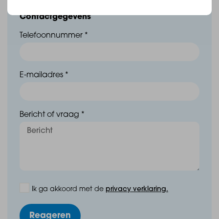
een werkende waterpomp, waarmee grondwater
Contactgegevens
omhoog gepompt kan worden – praktisch voor
Telefoonnummer *
bijvoorbeeld tuinirrigatie;
- De CV unit is vernieuwd in 2022 (Nefit);
E-mailadres *
- De woning is voorzien van 50 zonnepanelen;
Bericht of vraag *
- Er is een voorziening aanwezig voor een laadpaal;
- De meterkast is vernieuwd in 2022/2023;
- De woning is voorzien van een uitgebreide
alarminstallatie;
Ik ga akkoord met de
privacy verklaring.
Reageren
- Het schilderwerk dateert van eind 2021;