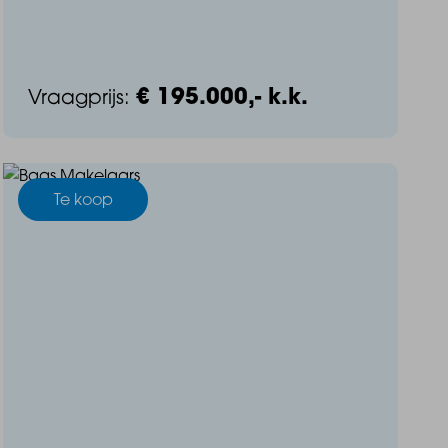
€ 195.000,- k.k.
Vraagprijs:
Te koop