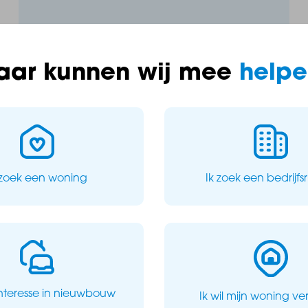
aar kunnen wij mee
helpe
Krogtenpark
 zoek een woning
Ik zoek een bedrijfs
Bedrijfsunits Breda
0 ong
4825 BC Breda
120 m2 oppervlakte
interesse in nieuwbouw
Ik wil mijn woning v