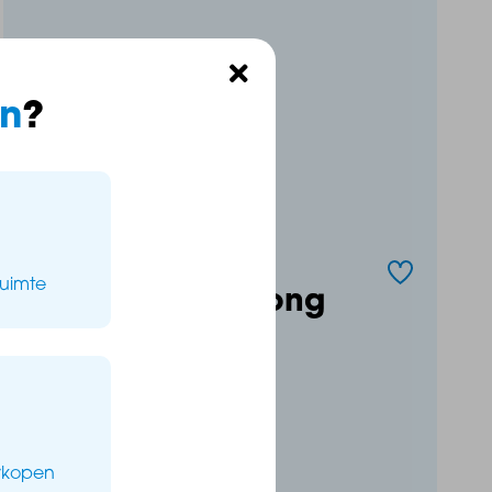
n
?
Businesspark
ruimte
Wouwse Hof 0 ong
4621 JB BERGEN OP ZOOM
102 m2 oppervlakte
erkopen