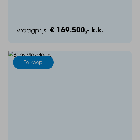
€ 169.500,- k.k.
Vraagprijs:
Te koop