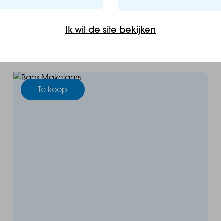
Ik wil de site bekijken
€ 225.000,- v.o.n.
Vraagprijs:
Te koop