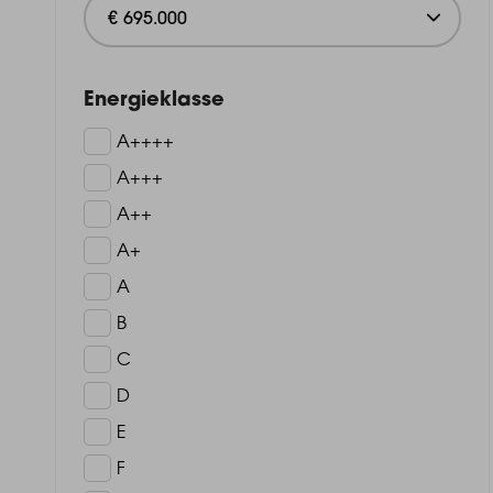
Energieklasse
A++++
A+++
A++
A+
A
B
C
D
E
F