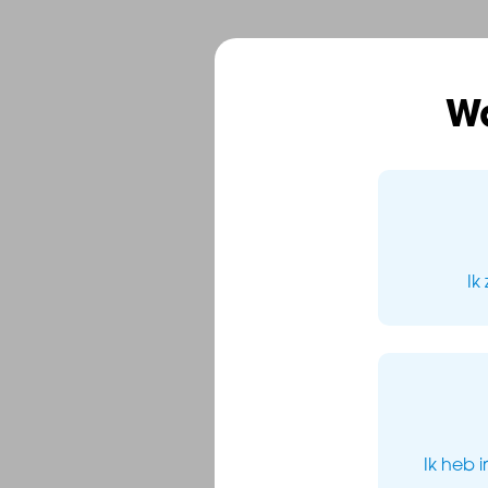
W
Ik
Ik heb 