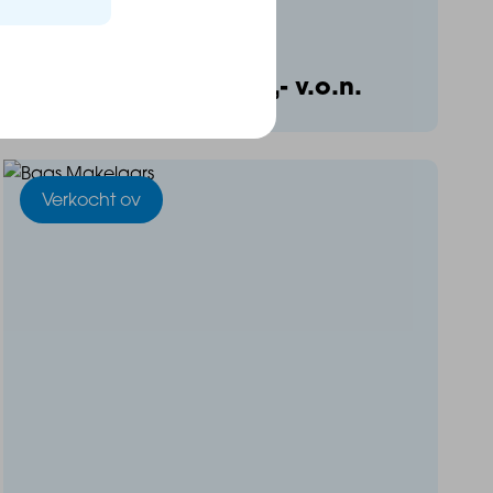
€ 189.500,- v.o.n.
Vraagprijs:
Verkocht ov