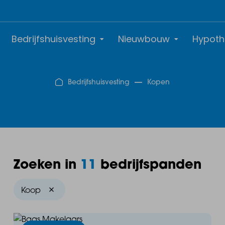
Bedrijfshuisvesting
Nieuwbouw
Hypoth
Bedrijfshuisvesting
Kopen
Zoeken in
11
bedrijfspanden
Koop