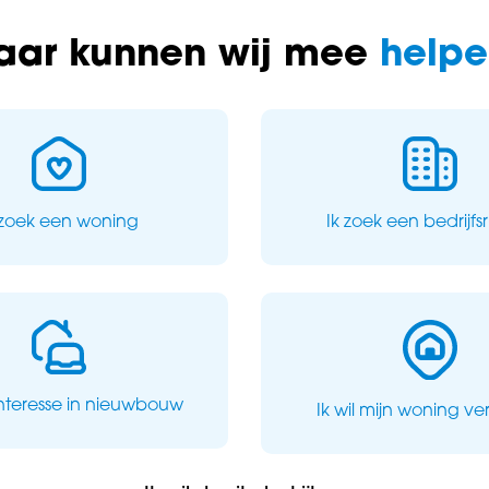
Neem vandaag
aar kunnen wij mee
helpe
Maak een
 zoek een woning
Ik zoek een bedrijfs
e
iciënt
is een
. Baas Makelaars
orgt ervoor dat
interesse in nieuwbouw
Ik wil mijn woning v
heen komt.
 ontzorgen je