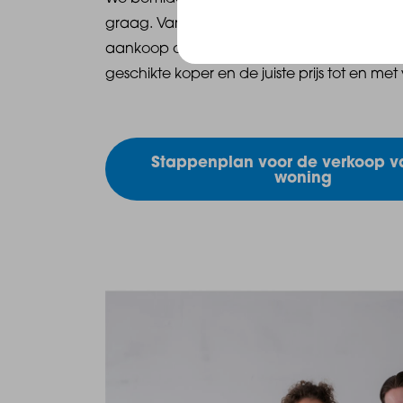
graag. Van het vinden van een woning tot
aankoop of huur. Maar ook met het vinde
geschikte koper en de juiste prijs tot en met
Stappenplan voor de verkoop v
woning