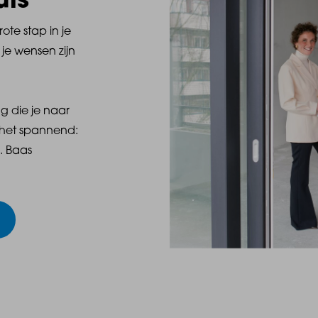
uis
te stap in je
je wensen zijn
g die je naar
t het spannend:
. Baas