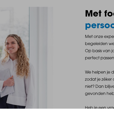
Met f
persoo
Met onze exper
begeleiden we 
Op basis van 
perfect passe
We helpen je 
zodat je zéker 
niet? Dan blij
gevonden he
Heb je een vra