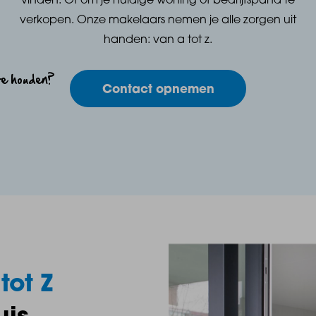
vinden. Of om je huidige woning of bedrijfspand te
verkopen. Onze makelaars nemen je alle zorgen uit
handen: van a tot z.
te houden?
Contact opnemen
tot Z