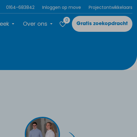
0164-683842
Inloggen op move
Projectontwikkelaars
0
eek
Over ons
Gratis zoekopdracht