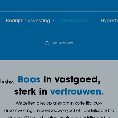
Bedrijfshuisvesting
Nieuwbouw
Hypoth
Nieuwbouw
Baas
in vastgoed,
klanten
sterk in
vertrouwen.
We zetten alles op alles om in korte tijd jouw
droomwoning, - nieuwbouwproject of - bedrijfspand te