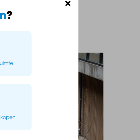
 nog contact met ons op.
n
?
 afspraak
ruimte
erkopen