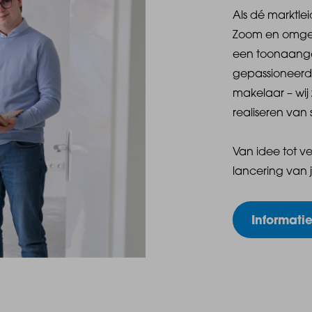
Als dé marktle
Zoom en omgev
een toonaang
gepassioneerd
makelaar – wij 
realiseren van 
Van idee tot v
lancering van 
Informati