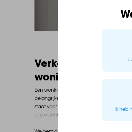
W
Ik
Verkoop je huidig
woning
snel en eff
Een woning verkoop je niet iedere dag. Het 
belangrijke stap, waar veel bij komt kijken
staat voor je klaar, van begin tot eind, en z
Ik heb 
je zonder zorgen door het verkoopproces 
We bemiddelen met verkopers of kopers en