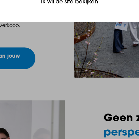
Ik wil de site bekijken
 en met de
n van een
 verkoop.
an jouw
Geen 
perspe