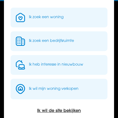
Ik zoek een woning
Email
info@baasmakelaars.nl
Ik zoek een bedrijfsruimte
Telefoon
0164-683842
Adres
Ik heb interesse in nieuwbouw
Vang 1, 4661 TX Halsteren
Ik wil mijn woning verkopen
Baas Makelaars
Ik wil de site bekijken
Over ons