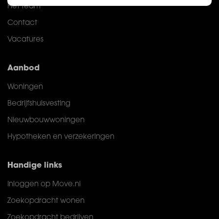
Het team
Contact
Vacatures
Aanbod
Woningen
Bedrijfshuisvesting
Nieuwbouwwoningen
Hypotheken en verzekeringen
Handige links
Inloggen op Move.nl
Zoekopdracht wonen
Zoekopdracht bedrijven