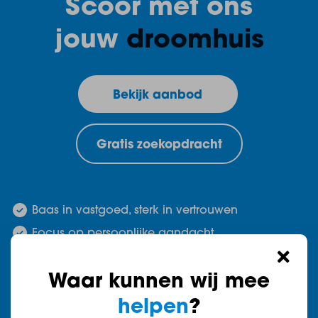
Scoor met ons
jouw
droomhuis
Bekijk aanbod
Gratis zoekopdracht
Baas in vastgoed, sterk in vertrouwen
Focus op persoonlijke aandacht
Alles voor koop en verkoop onder één dak
Waar kunnen wij mee
helpen
?