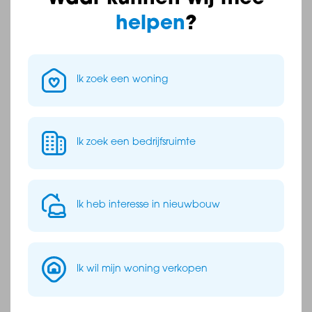
€ 297.500,- tot € 495.000,-
helpen
?
Ik zoek een woning
Verkocht
Ik zoek een bedrijfsruimte
Ik heb interesse in nieuwbouw
Havenzicht
4731 Oudenbosch
116 m2 oppervlakte
Ik wil mijn woning verkopen