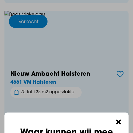
Verkocht
Nieuw Ambacht Halsteren
4661 VM Halsteren
75 tot 138 m2 oppervlakte
Vraagprijs:
Waar kunnen wij mee