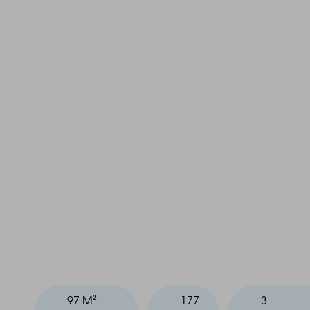
97 M²
177
3