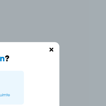
n
?
ruimte