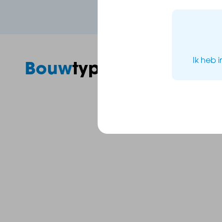
Dankzij de ondergrondse parkeergarage woon je hier
Ik heb 
Bouw
types
Luxe, comfort en duurzaamheid:
- Prijzen vanaf €299.000,-- V.O.N.
- Woonoppervlaktes tussen de 56 m² en 114 m²