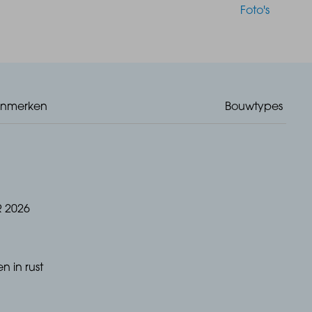
Foto's
enmerken
Bouwtypes
 2026
n in rust