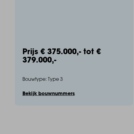
Waar elke dag voelt als een weekend
Prijs € 375.000,- tot €
379.000,-
Stel je eens voor…
Bouwtype: Type 3
Na een (thuis)werkdag stap je op je boot voor een 
Bekijk bouwnummers
Op zaterdagochtend geniet je van een koffie op het 
.