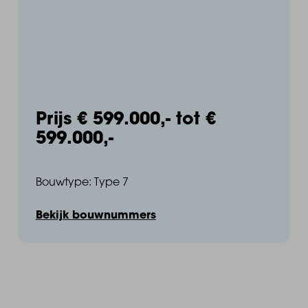
Prijs € 599.000,- tot €
599.000,-
Bouwtype: Type 7
vaartocht over de Oosterschelde.
Bekijk bouwnummers
terras aan de haven en fiets je daarna zo de polder in