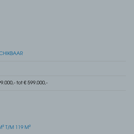
CHIKBAAR
project Pakhuus, genaamd Dijkgraaf: een stijlvol nieu
appartementen op een unieke plek, vlak bij de jachth
9.000,- tot € 599.000,-
even samen.
M² T/M 119 M²