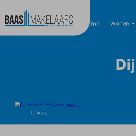
Home
Wonen
Di
Te koop