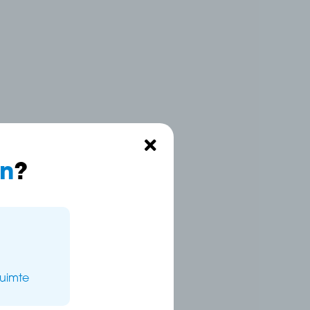
n
?
ruimte