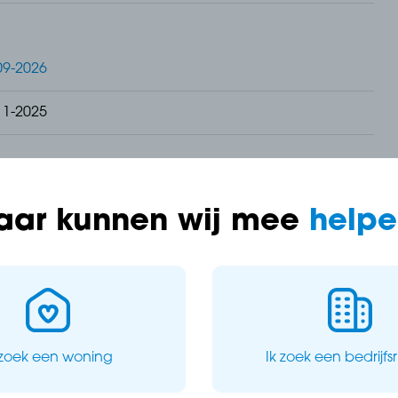
09-2026
11-2025
 van de rust van het polderlandschap, in Dijkgraaf vin
aar kunnen wij mee
helpe
os en beschikken over royale buitenruimtes waar je het
PARTEMENT
 zoek een woning
Ik zoek een bedrijfs