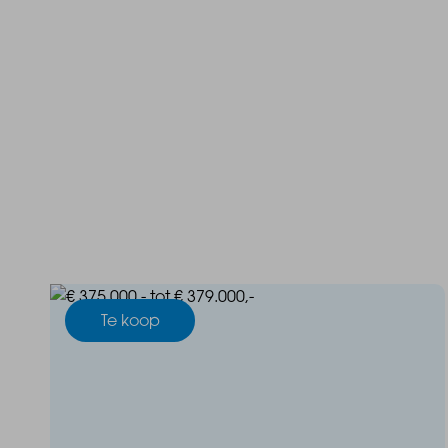
- Inclusief ondergrondse parkeergarage
- Royale balkons of terrassen
- Hoogwaardig sanitair inbegrepen
Te koop
- Duurzaam en energiezuinig
- Volledig gasloos