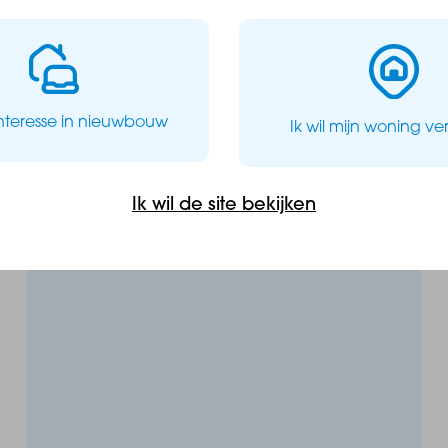
 niet alleen comfortabel, maar ook zorgeloos.
interesse in nieuwbouw
Ik wil mijn woning v
Ik wil de site bekijken
Te koop