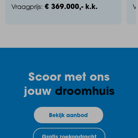
€ 369.000,- k.k.
Vraagprijs:
V
Scoor met ons
jouw
droomhuis
Bekijk aanbod
Gratis zoekopdracht