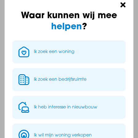
Waar kunnen wij mee
helpen
?
Ik ga akkoord met de
privacy verklaring.
Neeskens Makelaars
Reageren
Ik zoek een woning
0166-728 900
Ik zoek een bedrijfsruimte
Wij staan voor je klaar!
0164-683842
Ik heb interesse in nieuwbouw
info@baasmakelaars.nl
Contact opnemen
Ik wil mijn woning verkopen