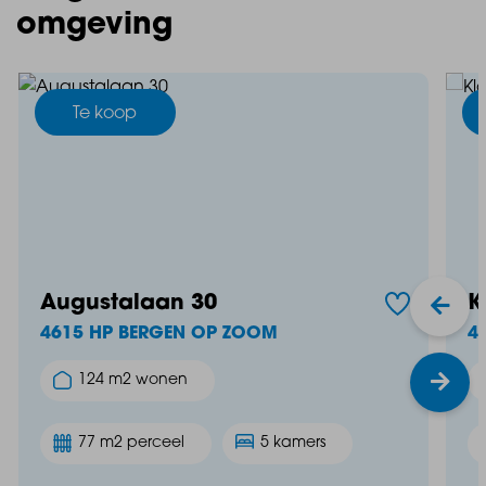
omgeving
Te koop
Augustalaan 30
K
4615 HP BERGEN OP ZOOM
4
124 m2 wonen
77 m2 perceel
5 kamers