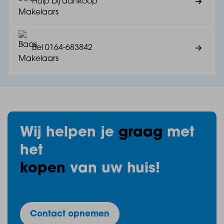
Hulp bij aankoop
en tweede toilet in de luxe, ruim opgezette badkamer.
Wonen in een Type 3 appartement betekent genieten
van licht, ruimte en luxe, precies zoals jij het wilt.
Bel 0164-683842
Specificaties:
Wij helpen je
graag
met
het
- Type: 3
kopen
van uw huis!
- Bouwnummers: 3, 4, 8, 9, 14 en 15
Contact opnemen