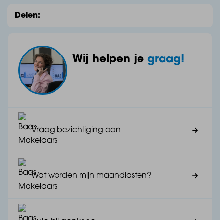
e ontvangen.
Delen:
Wij helpen je
graag!
Dankzij de grote schuifpui stroomt het daglicht binnen
en ontstaat een natuurlijke verbinding met de buitenru
imte. Op de begane grond geniet je van je eigen terra
s, terwijl de appartementen op de verdiepingen besch
Vraag bezichtiging aan
ikken over een balkon waar binnen en buiten naadloo
s in elkaar overvloeien.
Wat worden mijn maandlasten?
De ruime slaapkamer biedt volop rust en comfort, en h
et appartement beschikt over een separaat toilet en e