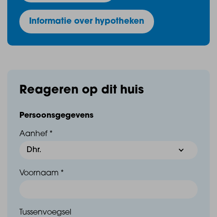
- Woonoppervlakte: 71,1 m²
Informatie over hypotheken
- Buitenruimte: 7,5 – 14,1 m², noordwestelijk gelegen
Reageren op dit huis
- Slaapkamer: 1
Persoonsgegevens
Aanhef *
Voornaam *
Heb je interesse in Dijkgraaf?
Tussenvoegsel