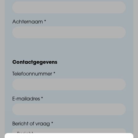
Neem dan contact op met de verkoopmakelaars:
Achternaam *
Baas Makelaars
0164-683 842
Contactgegevens
Telefoonnummer *
E-mailadres *
Leunis Makelaars
Bericht of vraag *
0166-604 522