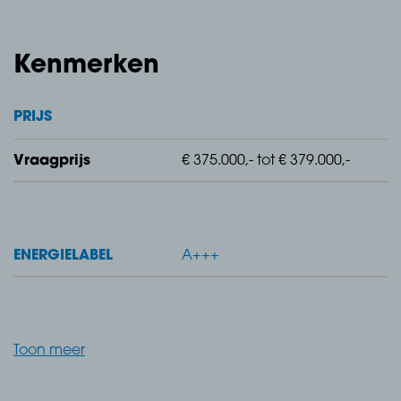
Kenmerken
Type 3 –
Sfeervol appartement met lichte woonkamer en buite
PRIJS
nruimte
Vraagprijs
€ 375.000,- tot € 379.000,-
ENERGIELABEL
A+++
De Type 3 appartementen zijn gelegen op de begane
grond, eerste en tweede verdieping en bieden een d
oordachte en sfeervolle indeling. Het stralende middel
Toon meer
punt is de vierkante woonkamer met open keuken, ee
n gezellige ruimte ideaal om te ontspannen of gasten t