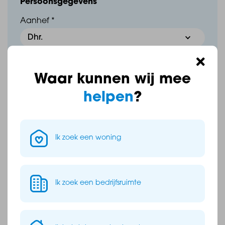
Persoonsgegevens
Aanhef *
Voornaam *
Waar kunnen wij mee
helpen
?
Tussenvoegsel
Ik zoek een woning
Achternaam *
Ik zoek een bedrijfsruimte
Contactgegevens