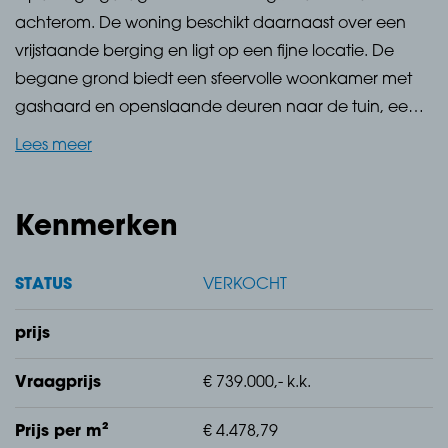
achterom. De woning beschikt daarnaast over een
vrijstaande berging en ligt op een fijne locatie. De
begane grond biedt een sfeervolle woonkamer met
gashaard en openslaande deuren naar de tuin, een
keuken met granieten werkblad en diverse
Lees meer
inbouwapparatuur en een praktische bijkeuken. Op
de eerste verdieping bevinden zich maar liefst vier
slaapkamers en een badkamer met ligbad,
Kenmerken
douchecabine en dubbele wastafel. De tweede
verdieping beschikt over een vijfde slaapkamer. Met
STATUS
VERKOCHT
onder andere een inpandige garage, 20
zonnepanelen, HR-beglazing en deels
prijs
vloerverwarming is dit een comfortabele en ruime
Vraagprijs
€ 739.000,- k.k.
gezinswoning.
Prijs per m²
€ 4.478,79
De tuin