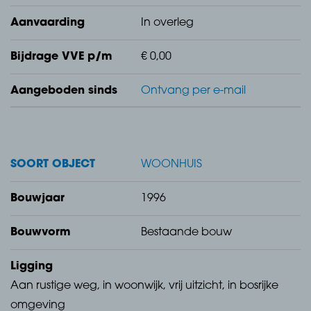
Voortuin, v.v. oprit, sierbestrating, plantenborders en
Aanvaarding
In overleg
siergrind.
Bijdrage VVE p/m
€ 0,00
Fraai aangelegde achtertuin, v.v. sierbestrating, (kunst)
Aangeboden sinds
Ontvang per e-mail
gazon, plantenborders, achterom, buitenkraan en
uitvalscherm.
Inpandige garage, v.v. elektra, verwarming, water, c.v
SOORT OBJECT
WOONHUIS
ketel (Vaillant, 2025) en elektrische garagedeur.
Bouwjaar
1996
Vrijstaande berging, v.v. elektra.
Bouwvorm
Bestaande bouw
Begane grond
Ligging
Entree, v.v. betonnen vloer gedekt met natuursteen,
Aan rustige weg, in woonwijk, vrij uitzicht, in bosrijke
stucwerk wanden, spuitwerk plafond, betegeld toilet
omgeving
met fontein, meterkast (8 groepen + 3