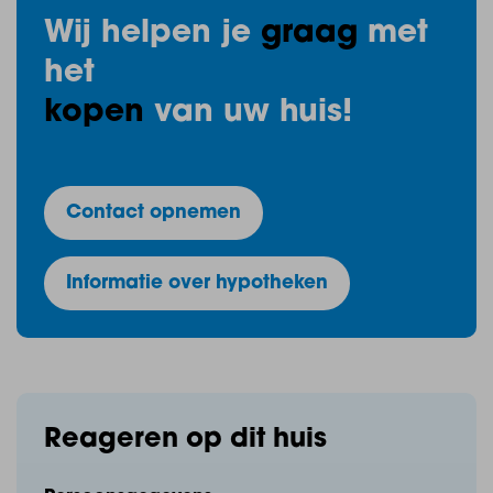
(10% van de koopsom) worden opgenomen in de
Wij helpen je
graag
met
koopovereenkomst.
het
kopen
van uw huis!
Contact opnemen
Informatie over hypotheken
Reageren op dit huis