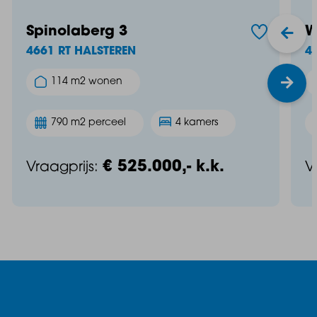
Spinolaberg 3
W
4661 RT HALSTEREN
4
114 m2 wonen
790 m2 perceel
4 kamers
€ 525.000,- k.k.
Vraagprijs:
V