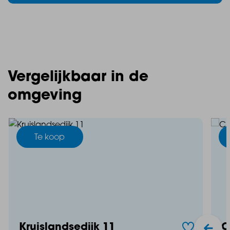
Vergelijkbaar in de
omgeving
Te koop
Kruislandsedijk 11
C