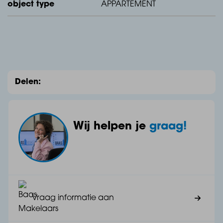
object type
APPARTEMENT
- 6 ruime en modern afgewerkte appartementen en 1
riant penthouse
- Energiezuinig en volledig gasloos wonen
Delen:
- Energielabel A+++
- Eigentijdse architectuur met karakteristieke uitstraling
Wij helpen je
graag!
- Royale buitenruimte én eigen parkeerplaats op de
afgesloten binnenplaats
- Voorzien van een keuken waarde cheque te
Vraag informatie aan
besteden bij Tieleman Keukens te Middelharnis