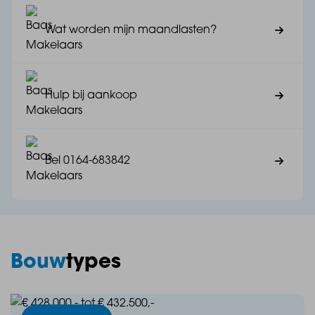
- Midden in het gezellige centrum van Steenbergen
Wat worden mijn maandlasten?
met alle voorzieningen op loopafstand
Hulp bij aankoop
Ben je enthousiast geworden? De laatste
bouwnummers zijn nog beschikbaar!
Bel 0164-683842
Neem contact op met Baas Makelaars. We helpen je
graag verder bij jouw nieuwbouwavontuur.
Bouw
types
Telefoon: 0164 68 38 42
E-mail: nieuwbouw@baasmakelaars.nl