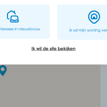
interesse in nieuwbouw
Ik wil mijn woning v
ktrische auto;
Ik wil de site bekijken
ingen zal er een bankgarantie/waarborgsom (10% van
enkomst.