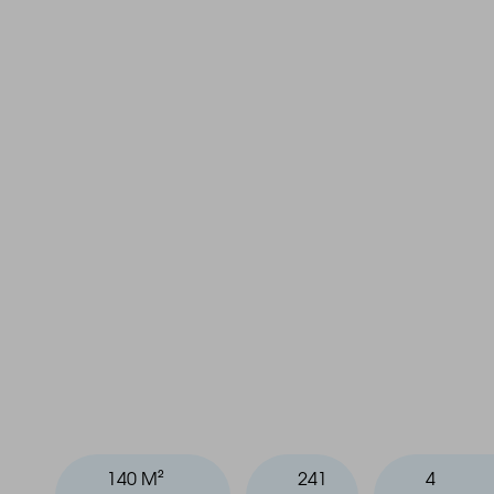
140 M²
241
4