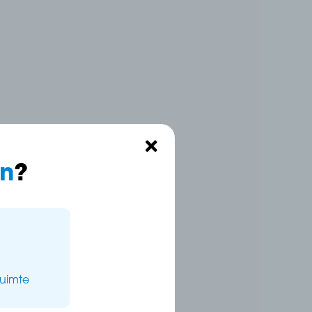
n
?
ruimte