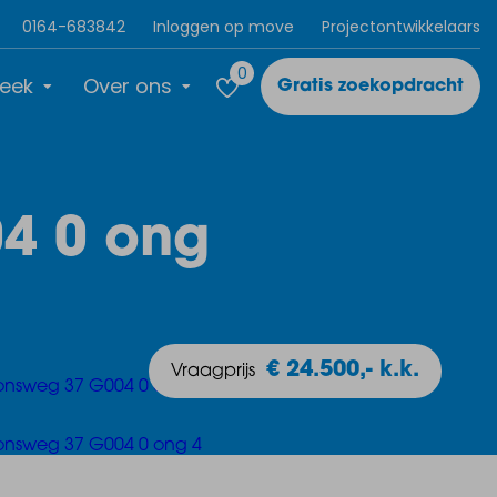
0164-683842
Inloggen op move
Projectontwikkelaars
0
eek
Over ons
Gratis zoekopdracht
4 0 ong
€ 24.500,- k.k.
Vraagprijs