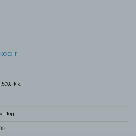
nd van het station, het centrum van Bergen op Zoom en
n de aanwezige voorzieningen is dit een ideale oplossing
toegankelijke plek.
RKOCHT
.500,- k.k.
overleg
,00