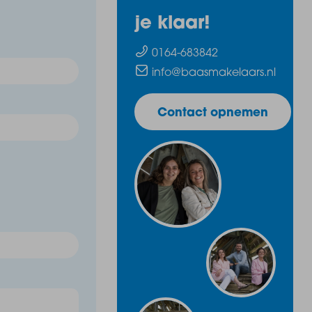
je klaar!
0164-683842
info@baasmakelaars.nl
Contact opnemen