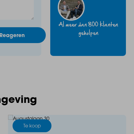
Al meer dan 800 klanten
geholpen
Reageren
mgeving
Te koop