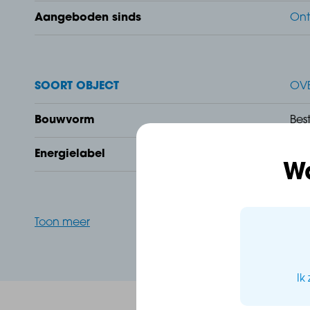
Aangeboden sinds
Ont
- Goed bereikbaar
- Geschikt voor opslag of hobbyruimte
SOORT OBJECT
OV
Bouwvorm
Bes
Energielabel
Nie
W
Toon meer
Ik