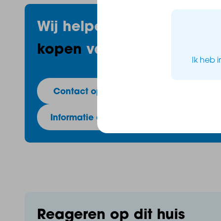
Wij helpen je
graag
met h
kopen
van uw huis!
Ik heb 
Contact opnemen
Informatie over hypotheken
Reageren op dit huis