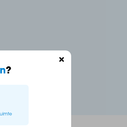
n
?
ruimte