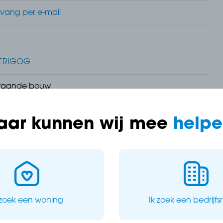
vang per e-mail
ERIGOG
taande bouw
t geregistreerd
aar kunnen wij mee
helpe
 zoek een woning
Ik zoek een bedrijfs