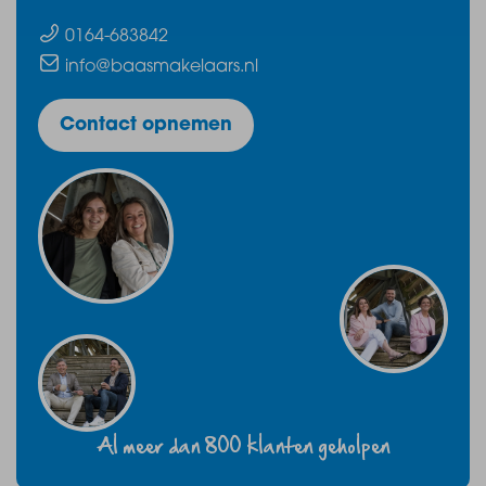
0164-683842
- Zonnepanelen
info@baasmakelaars.nl
- Landelijk wonen met alle voorzieningen binnen
Contact opnemen
handbereik
De villa ligt op een prachtige groene locatie aan de
rand van de polder, met vrij uitzicht over water en
landschap. Tegelijkertijd bevinden Zevenbergen,
Etten-Leur en Prinsenbeek zich op slechts enkele
minuten afstand en zijn Breda en Dordrecht uitstekend
bereikbaar.
Al meer dan 800 klanten geholpen