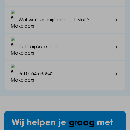
Jouw woning, volledig naar jouw wensen
Wat worden mijn maandlasten?
Deze villa biedt alle ruimte om jouw woonwensen
Hulp bij aankoop
werkelijkheid te maken. Kies bijvoorbeeld voor een
uitbouw om nog meer leefruimte te creëren of maak
de woning levensloopbestendig met een slaapkamer
en badkamer op de begane grond.
Bel 0164-683842
Ook de indeling bepaal je zelf. Kies je voor een
woonkamer aan de tuinzijde voor maximale rust en
uitzicht of juist aan de straatzijde? Zo creëer je een
Wij helpen je
graag
met
woning die volledig aansluit op jouw levensstijl.