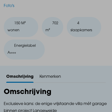
Foto's
150 M²
702
4
wonen
m²
slaapkamers
Energielabel
A+++
Omschrijving
Kenmerken
Omschrijving
Exclusieve kans: de enige vrijstaande villa mét garage
binnen project Langeweide