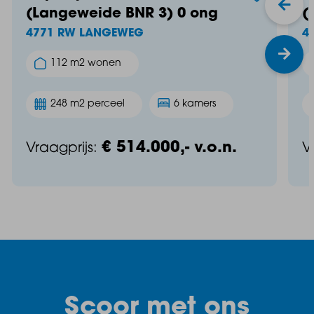
(Langeweide BNR 3) 0 ong
(
4771 RW LANGEWEG
4
Wil jij wonen op één van de mooiste plekjes van
Langeweg? Neem vandaag nog contact op via
112 m2 wonen
nieuwbouw@baasmakelaars.nl of bel 0164 - 683842.
Deze unieke villa is slechts één keer beschikbaar.
248 m2 perceel
6 kamers
€ 514.000,- v.o.n.
Vraagprijs:
V
Scoor met ons