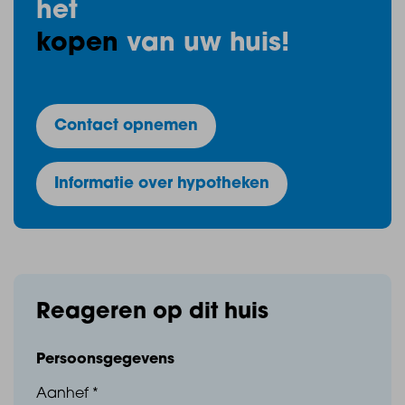
het
kopen
van uw huis!
Op de eerste verdieping bevinden zich drie ruime
slaapkamers en een comfortabele badkamer. De
Contact opnemen
royale tweede verdieping biedt volop mogelijkheden
voor een vierde slaapkamer, een thuiskantoor,
Informatie over hypotheken
hobbyruimte of extra bergruimte. Dankzij de vaste
houten trap is deze verdieping direct volwaardig te
gebruiken.
Reageren op dit huis
Vrijstaande villa – Bouwnummer 5
Persoonsgegevens
Aanhef *
- Woonoppervlakte: 165,2 m²