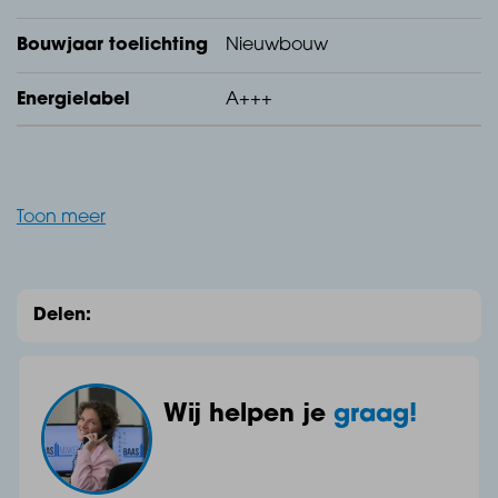
reisafstand van Breda en Dordrecht.
Bouwjaar toelichting
Nieuwbouw
Energielabel
A+++
Luxe, ruimte en vrijheid
Toon meer
Alles aan deze villa straalt kwaliteit uit. Van de royale
indeling en hoogwaardige afwerking tot het riante
Delen:
perceel van maar liefst 702 m². Hier ervaar je iedere
dag een gevoel van vrijheid, privacy en comfort. Een
plek waar wonen voelt als thuiskomen.
Wij helpen je
graag!