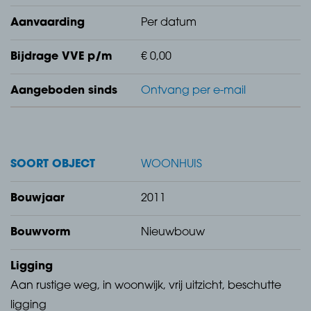
Aanvaarding
Per datum
Achtertuin, v.v. sierbestrating, gazon, plantenborders
en buitenkraan.
Bijdrage VVE p/m
€ 0,00
Aangeboden sinds
Ontvang per e-mail
Voortuin, v.v. sierbestrating, plantenborders, dubbele
privé oprit en overdekte fietsenstalling.
SOORT OBJECT
WOONHUIS
Bouwjaar
2011
Begane grond
Bouwvorm
Nieuwbouw
Ligging
Entree, v.v. betonnen vloer gedekt met pvc, renovlies
Aan rustige weg, in woonwijk, vrij uitzicht, beschutte
behangen wanden, Agnes plafondplaten, betegeld
ligging
toilet met fontein, loopdeur naar garage, meterkast