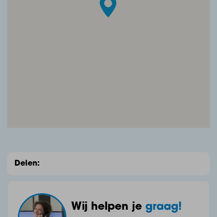
extra koelkast en vriezer, elektra, toegankelijk vanuit
binnen.
Eerste verdieping
Overloop, v.v. betonnen vloer gedekt met pvc,
stucwerk wanden, Agnes plafondplaten, betegeld
toilet met fontein, airco en trapopgang naar de
tweede verdieping.
Delen:
Slaapkamer I, v.v. betonnen vloer gedekt met pvc,
stucwerk wanden, Agnes plafondplaten en een vaste
inbouwkast.
Wij helpen je
graag!