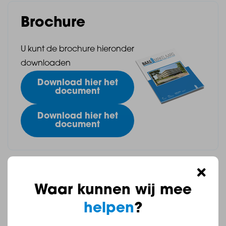
diplomatenclausule (met een max. van 3 jaar)
Brochure
- Beschikbaar vanaf augustus 2025;
U kunt de brochure hieronder
downloaden
- De huurprijs is ex. gas, water, licht;
Download hier het
document
- De waarborgsom betreft 2 maanden huur;
Download hier het
document
- Het toewijzen van de huurwoning wordt in
samenspraak met de verhuurder gedaan.
Waar kunnen wij mee
Reageren op dit huis
Bijzonderheden woning:
helpen
?
Persoonsgegevens
- Energielabel A;