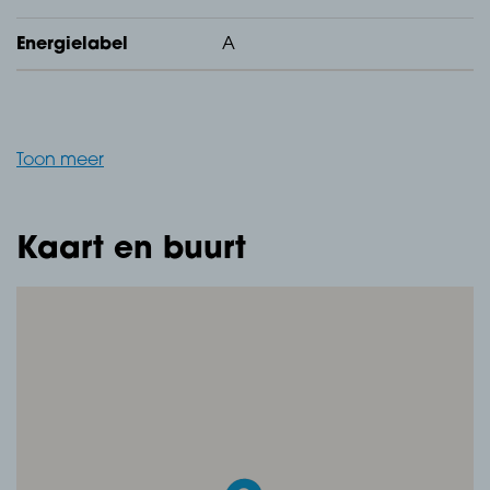
met c.v.-unit (10 groepen + 3 aardlekschakelaars) en
Energielabel
A
trapopgang naar de eerste verdieping.
Woonkamer, v.v. betonnen vloer gedekt met pvc,
renovlies behangen wanden, Agnes plafondplaten,
Toon meer
warmte en koelairco, loopdeur naar opbergkast en
een schuifpui richting de tuin.
Kaart en buurt
Open keuken, v.v. betonnen vloer gedekt met pvc,
renovlies behangen wanden, Agnes plafondplaten,
keukenblok in L-opstelling met composiet werkblad, 5-
pits gaskookplaat, koelkast, vriezer, combimagnetron
en vaatwasser.
Bijkeuken, v.v. betonnen vloer gedekt met tegels,
spuitwerk wanden, spuitwerk plafond, keukenblok met