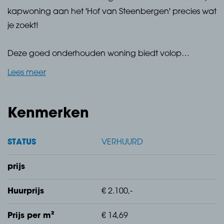
kapwoning aan het 'Hof van Steenbergen' precies wat
je zoekt!
Deze goed onderhouden woning biedt volop
leefruimte, zowel binnen als buiten. De rustige straat,
Lees meer
met voornamelijk bestemmingsverkeer, maakt het een
ideale plek voor jonge gezinnen. Daarnaast is de
ligging ook nog eens zeer gunstig voor uitvalswegen
Kenmerken
zoals de A4 en A29, waardoor steden als Rotterdam
en Antwerpen goed te bereiken zijn.
STATUS
VERHUURD
prijs
Huurprijs
€ 2.100,-
De tuin
Prijs per m²
€ 14,69