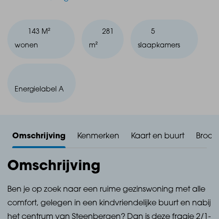
143 M²
281
5
wonen
m²
slaapkamers
Energielabel A
Omschrijving
Kenmerken
Kaart en buurt
Broch
Omschrijving
Ben je op zoek naar een ruime gezinswoning met alle
comfort, gelegen in een kindvriendelijke buurt en nabij
het centrum van Steenbergen? Dan is deze fraaie 2/1-