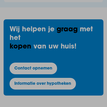
stucwerk wanden en afgewerkt dakschild.
Wasruimte, v.v. betonnen vloer gedekt met pvc,
stucwerk wanden wanden, afgewerkt dakschild, c.v.-
Wij helpen je
graag
met
unit, aansluiting voor wasmachine en droger en
het
berging ruimte.
kopen
van uw huis!
Slaapkamer IV, v.v. betonnen vloer gedekt met pvc,
stucwerk wanden, afgewerkt dakschild, airco, berging
ruimte en walk in closet.
Contact opnemen
Informatie over hypotheken
Bijzonderheden m.b.t. verhuur:
- De woning wordt verhuurd onder de