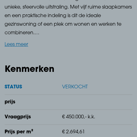
unieke, sfeervolle uitstraling. Met vijf ruime slaapkamers
en een praktische indeling is dit de ideale
gezinswoning of een plek om wonen en werken te
combineren.
Lees meer
De lichte woon- en eetkamer nodigen uit tot gezellig
samenzijn, terwijl het energielabel C zorgt voor comfort
en zorgt voor comfortabel wonen. Gelegen op een
Kenmerken
aantrekkelijke locatie, met winkels, scholen en
openbaar vervoer dichtbij, biedt deze woning alles
STATUS
VERKOCHT
wat u zoekt.
prijs
Vraagprijs
€ 450.000,- k.k.
De tuin
Prijs per m²
€ 2.694,61