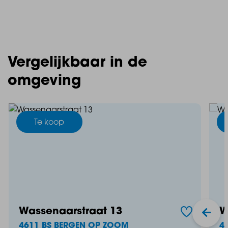
Vergelijkbaar in de
omgeving
Te koop
Wassenaarstraat 13
W
4611 BS BERGEN OP ZOOM
4