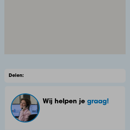
Overloop, v.v. houten vloer gedekt met laminaat,
stucwerk wanden + deels houten lambrisering en
stucwerk plafond.
Slaapkamer I, v.v. houten vloer gedekt met laminaat,
behangen wanden, gips plafond, vaste kast en
openslaande deuren naar balkon.
Delen:
Slaapkamer II, v.v. houten vloer gedekt met laminaat,
behangen wanden, gipsplafond, vaste kast en
balkon.
Wij helpen je
graag!
Slaapkamer III, v.v. houten vloer gedekt met laminaat,
deels behangen + houten lambrisering wanden en
gips plafond.