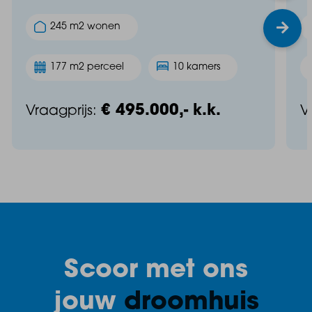
245 m2 wonen
177 m2 perceel
10 kamers
€ 495.000,- k.k.
Vraagprijs:
V
Scoor met ons
jouw
droomhuis