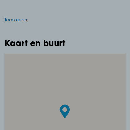
Woonkamer met en-suite eetkamer, v.v. houten vloer
gedekt met laminaat, structuurwerk wanden, stucwerk
Toon meer
plafond en openslaande deuren naar de achtertuin.
Keuken, v.v. betonnen vloer gedekt met tegels, agnes
Kaart en buurt
platen plafond, keukenblok met werkblad, 5-pits
gaskookplaat, afzuigkap, vaatwasser, oven en
magnetron.
Bijkeuken, v.v. betonnen vloer gedekt met tegels,
kunststof panelen wanden, board plafond en
aansluiting wasmachine + droger.
Eerste verdieping