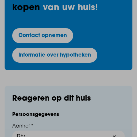
kopen
van uw huis!
vloerdelen, deels behangen + houten wanden,
afgewerkt dakschild en dakkapel.
Slaapkamer V, v.v. houten vloer gedekt met houten
Contact opnemen
vloerdelen, deels behangen + houten wanden,
afgewerkt dakschild en dakraam.
Informatie over hypotheken
Bijzonderheden:
Reageren op dit huis
- De erker op de begane grond is van kunststof;
Persoonsgegevens
- Schilderwerk buitenzijde is in 2024 vernieuwd;
Aanhef *
- De c.v. unit is in 2022 vernieuwd;