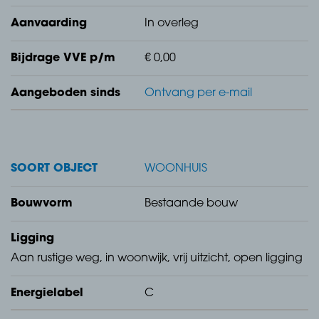
Voortuin, v.v. sierbestrating.
Aanvaarding
In overleg
Achtertuin, v.v. sierbestrating.
Bijdrage VVE p/m
€ 0,00
Aangeboden sinds
Ontvang per e-mail
Aangebouwde berging, v.v. elektra en toegang
vanuit de bijkeuken.
SOORT OBJECT
WOONHUIS
Begane grond
Bouwvorm
Bestaande bouw
Entree, v.v. betonnen vloer gedekt met pvc,
Ligging
structuurwerk wanden, stucwerk plafond, trapopgang
Aan rustige weg, in woonwijk, vrij uitzicht, open ligging
naar de eerste verdieping, kelderkast, betegeld toilet
Energielabel
C
en meterkast.