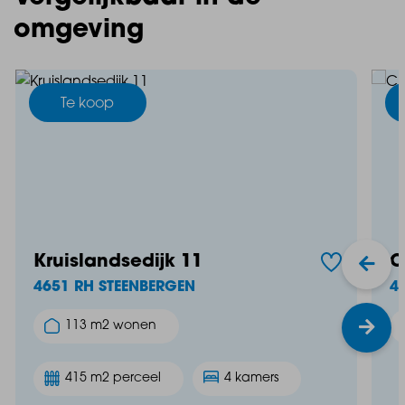
omgeving
Te koop
Kruislandsedijk 11
C
4651 RH STEENBERGEN
4
113 m2 wonen
415 m2 perceel
4 kamers