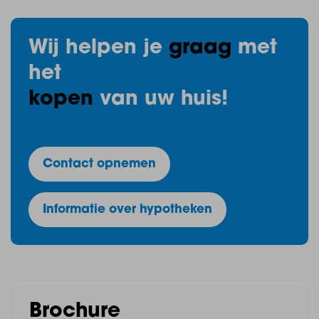
Bijzonderheden
Wij helpen je
graag
met
het
- Uitgebouwde woonkamer met schuifpui;
kopen
van uw huis!
- Vier ruime slaapkamers;
- De woning is voorzien van HR++ glas;
Contact opnemen
- Begane grond voorzien van vloerverwarming;
Informatie over hypotheken
- De woning is grotendeels voorzien van kunststof
kozijnen (m.u.v. 2 Velux dakramen);
- Tot zekerheid voor de nakoming van de
Brochure
verplichtingen zal er een bankgarantie/waarborgsom