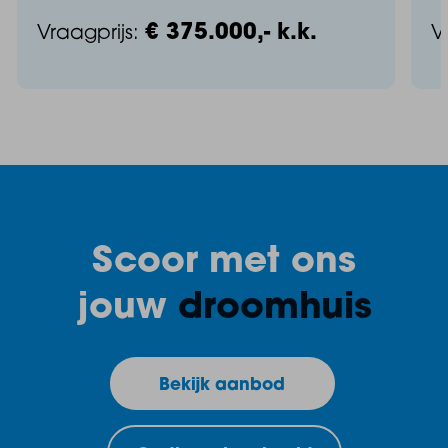
€ 375.000,- k.k.
Vraagprijs:
V
Scoor met ons
jouw
droomhuis
Bekijk aanbod