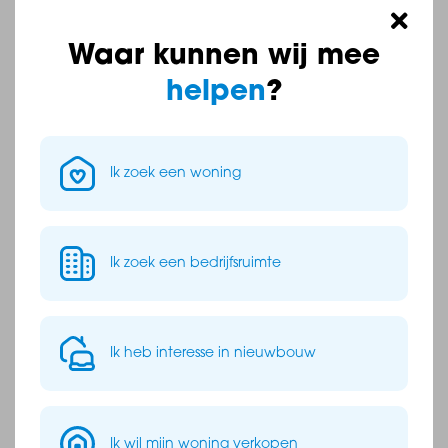
Download hier het
Waar kunnen wij mee
document
helpen
?
Download hier het
document
Ik zoek een woning
Download hier het
document
Download hier het
document
Ik zoek een bedrijfsruimte
Download hier het
document
Ik heb interesse in nieuwbouw
Download hier het
document
Download hier het
Ik wil mijn woning verkopen