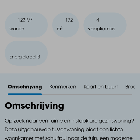
123 M²
172
4
wonen
m²
slaapkamers
Energielabel B
Omschrijving
Kenmerken
Kaart en buurt
Broch
Omschrijving
Op zoek naar een ruime en instapklare gezinswoning?
Deze uitgebouwde tussenwoning biedt een lichte
woonkamer met schuifpui naar de tuin, een moderne