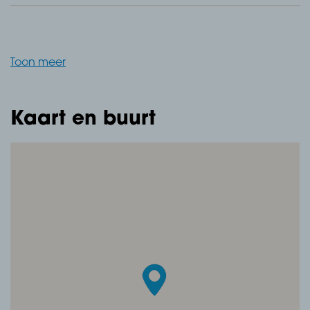
met tegels, stucwerk wanden, spuitwerk plafond met
inbouwspots en schuifpui naar achtertuin.
Toon meer
Open moderne keuken, v.v. betonnen vloer gedekt
met tegels, stucwerk wanden, spuitwerk plafond met
inbouwspots, kookeiland met graniet werkblad, 5 pits
Kaart en buurt
gas kookplaat, koelkast, vriezer, combimagnetron,
afzuigkap en vaatwasser.
Eerste verdieping
Overloop, v.v. betonnen vloer gedekt met laminaat,
stucwerk wanden, stucwerk plafond en trapopgang
naar tweede verdieping.