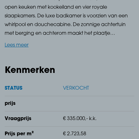
open keuken met kookeiland en vier royale
slaapkamers. De luxe badkamer is voorzien van een
whirlpool en douchecabine. De zonnige achtertuin
met berging en achterom maakt het plaatje
compleet. Gelegen in een rustige, kindvriendelijke
Lees meer
buurt, dichtbij winkels, scholen en uitvalswegen!
Kenmerken
De tuin
STATUS
VERKOCHT
Voortuin, v.v. sierbestrating.
prijs
Vraagprijs
€ 335.000,- k.k.
Prijs per m²
€ 2.723,58
Achtertuin, v.v. sierbestrating, plantenborders en