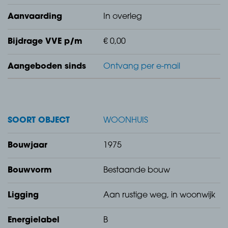
achterom.
Aanvaarding
In overleg
Bijdrage VVE p/m
€ 0,00
Aangeboden sinds
Ontvang per e-mail
Stenen vrijstaande berging, v.v. elektra.
SOORT OBJECT
WOONHUIS
Begane grond
Bouwjaar
1975
Entree, v.v. betonnen vloer gedekt met tegels, stucwerk
wanden, stucwerk plafond, trapopgang naar eerste
Bouwvorm
Bestaande bouw
verdieping, trapkast, betegeld toilet met fontein en
Ligging
Aan rustige weg, in woonwijk
meterkast (12 groepen + 3 aardschakelaars).
Energielabel
B
Uitgebouwde woonkamer, v.v. betonnen vloer gedekt