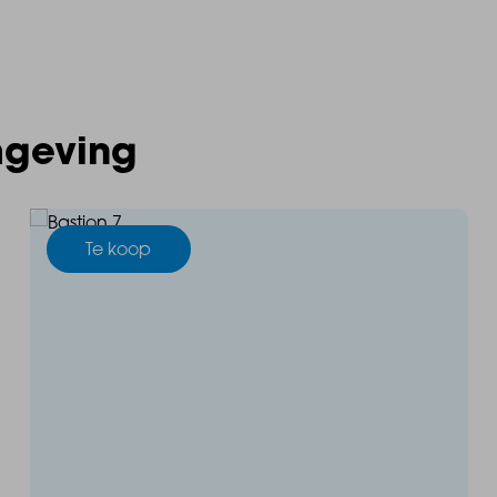
mgeving
Te koop