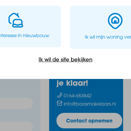
interesse in nieuwbouw
Ik wil mijn woning v
Ik wil de site bekijken
Wij staan voor
je klaar!
0164-683842
info@baasmakelaars.nl
Contact opnemen