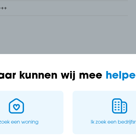
+++
aar kunnen wij mee
helpe
et
 zoek een woning
Ik zoek een bedrijfs