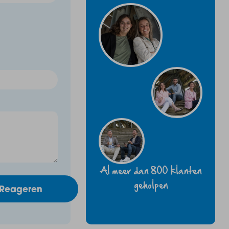
Al meer dan 800 klanten
geholpen
Reageren