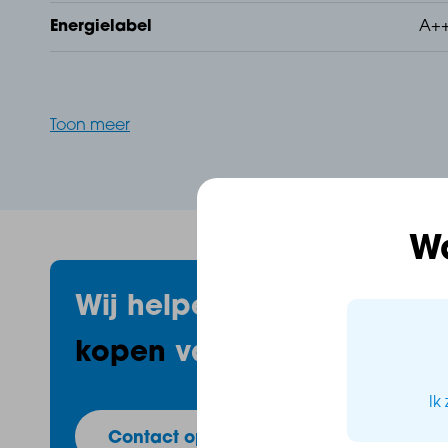
Energielabel
A+
Toon meer
W
Wij helpen je
graag
met h
kopen
van uw huis!
Ik
Contact opnemen