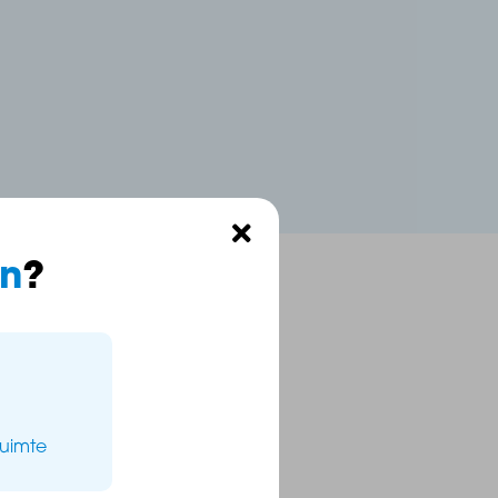
n
?
ruimte