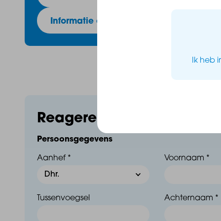
Informatie over hypotheken
Ik heb 
Reageren op dit huis
Persoonsgegevens
Aanhef *
Voornaam *
Tussenvoegsel
Achternaam *