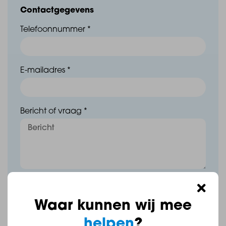
Contactgegevens
Telefoonnummer *
E-mailadres *
Bericht of vraag *
Ik ga akkoord met de
privacy verklaring.
Waar kunnen wij mee
Reageren
helpen
?