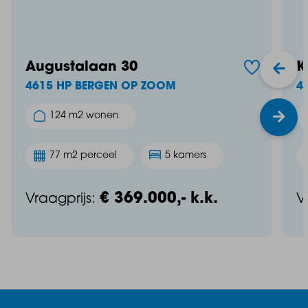
Augustalaan 30
K
4615 HP BERGEN OP ZOOM
4
124 m2 wonen
77 m2 perceel
5 kamers
€ 369.000,- k.k.
Vraagprijs:
V