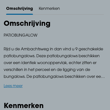
Omschrijving
Kenmerken
Omschrijving
PATIOBUNGALOW
Rijd u de Ambachtsweg in dan vind u 9 geschakelde
patiobungalows. Deze patiobungalows beschikken
over een identiek woonoppervlak, echter zitten er
verschillen in het perceel en de ligging van de
bungalows. De patiobungalows beschikken over een
woonoppervlakte van 107 m2. Van die 107 m2 krijgt u
Lees meer
de beschikking over een ruime woonkamer met open
keuken. Middels deze opstelling 'geeft' dit u ruimte en
gezelligheid. Naast deze ruime woonkamer heeft de
Kenmerken