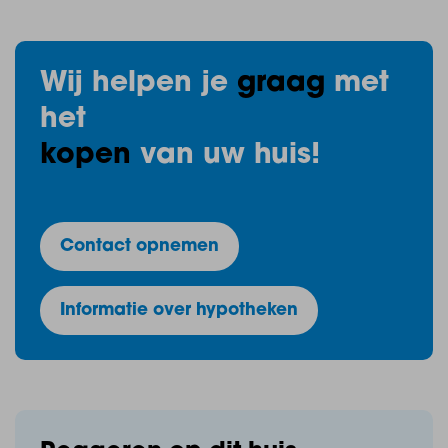
www.nieuwambachthalsteren.nl om u in te schrijven
voor het verkoopevent op 1 februari en aan te geven
in welke type woning u geïnteresseerd bent. De
Wij helpen je
graag
met
verkoop van Nieuw Ambacht gaat 1 februari van
het
start. Vanaf 1 februari t/m 13 februari kunt u uzelf op
de (project)website inschrijven op desbetreffende
kopen
van uw huis!
bouwnummer(s).
Contact opnemen
Heeft u nog vragen? De medewerkers van de
Informatie over hypotheken
nieuwbouwafdeling helpen u graag.
U kunt telefonisch contact opnemen via 0164 – 68 38
42. Ook zijn wij via de mail beschikbaar via
nieuwbouw@baasmakelaars.nl.