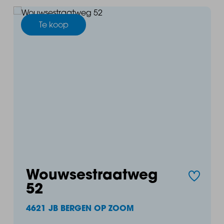
Te koop
ers van Fase 2 Oostdam zijn beschikbaar.
l of plan een afspraak in via:
Wouwsestraatweg
52
4621 JB BERGEN OP ZOOM