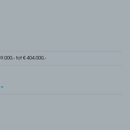
t royaal terras of balkon variërend van 12-15m²!
ca. 71 m² | Terras of balkon ca. 12-15 m² | 2
9.000,- tot € 404.000,-
++
ieten van rust en ruimte? Dat kan in dit prachtige