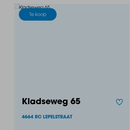
Te koop
Ben je enthousiast geworden? De laatste bouwnumm
Geef nu je voorkeuren door via www.vistagummarus.n
Telefoon: 0164 68 38 42
E-mail: nieuwbouw@baasmakelaars.nl
Kladseweg 65
4664 RC LEPELSTRAAT