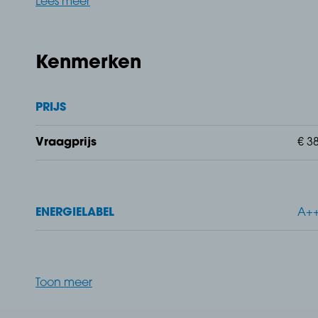
Lees meer
Luxe 3-kamerappartement in hartje Steenbergen – me
Oostdam 14a, 14b, 14c – Type D1 | Woonoppervlakte 
Kenmerken
slaapkamers | Midden in het centrum
PRIJS
Vraagprijs
€ 38
Het project is opgedeeld in twee fases.
Fase 1 - Grote Kerkstraat
ENERGIELABEL
A+
Fase 2 - Oostdam
Toon meer
Wonen in het kloppende hart van Steenbergen én gen