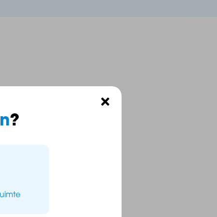
n
?
ruimte