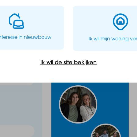
zijn inbegrepen in de prijs
Wij staan voor
asopstelling
je klaar!
interesse in nieuwbouw
Ik wil mijn woning v
tendig gebouwd
0164-683842
info@baasmakelaars.nl
errein
Ik wil de site bekijken
Contact opnemen
gs een kop koffie om de hoek en ’s avonds relaxen op
odern wonen met zicht op karakter voelt elke dag als
ingen én stijlvolle afwerking maken dit appartement
eving.