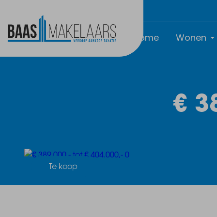
Home
Wonen
€ 3
Te koop