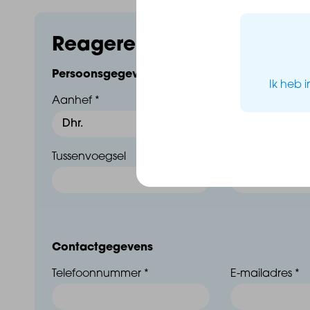
- Keukencheque en moderne badkamer en tegelwerk 
Reageren op dit huis
- Separaat toilet en praktische techniekruimte met w
Persoonsgegevens
Ik heb 
- Energieneutraal (BENG), gasloos én toekomstbes
Aanhef *
Voornaam *
- Mét privé parkeerplaats op het afgesloten binnent
Tussenvoegsel
Achternaam *
Comfort en gemak binnen handbereik:
’s Morgens een vers broodje bij de bakker, ’s midda
Contactgegevens
jouw eigen terras – het leven in Vista Gummarus – m
Telefoonnummer *
E-mailadres *
vakantie. De centrale ligging, uitstekende voorzien
ideaal voor wie comfort zoekt in een levendige omg