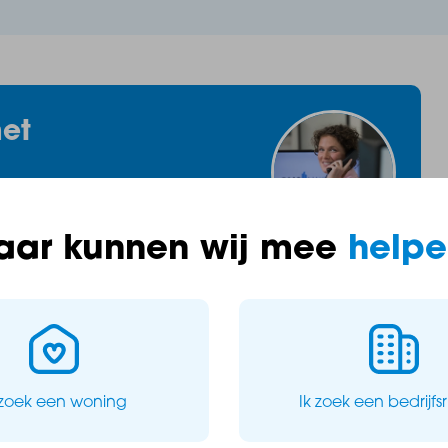
 wonen met zicht op karakter. Oostdam 14a, 14b,
wijze. Met een royale woonoppervlakte van ca. 71 m²,
on tussen de 12 en 15 m² is dit een woning waar je je
et
aar kunnen wij mee
helpe
en 15 m² aan de rustige achterzijde van het gebouw – uw
ntrum van Steenbergen
 zoek een woning
Ik zoek een bedrijfs
et terras of balkon