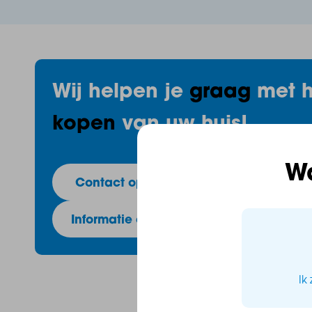
nieuwbouwappartement in Vista Gummarus – modern
14c combineert comfort, luxe en locatie op unieke 
twee slaapkamers én een heerlijk ruim terras of balk
direct thuis zult voelen.
Wij helpen je
graag
met h
kopen
van uw huis!
Highlights van dit appartement:
W
Contact opnemen
- Zonnig en sfeervol terras of balkon tussen de 12 
eigen stadstuin!
Informatie over hypotheken
- Op loopafstand van alle voorzieningen in het ce
Ik
- Twee ruime slaapkamers met directe toegang tot h