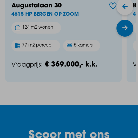
Augustalaan 30
K
4615 HP BERGEN OP ZOOM
4
124 m2 wonen
77 m2 perceel
5 kamers
€ 369.000,- k.k.
Vraagprijs:
V
Scoor met ons