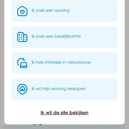
Wij helpen je
graag
met
het
Ik zoek een woning
kopen
van uw huis!
Ik zoek een bedrijfsruimte
Contact opnemen
Ik heb interesse in nieuwbouw
Informatie over hypotheken
Ik wil mijn woning verkopen
Reageren op dit huis
Ik wil de site bekijken
Persoonsgegevens