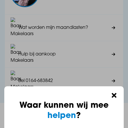
Wat worden mijn maandlasten?
Hulp bij aankoop
Bel 0164-683842
Waar kunnen wij mee
helpen
?