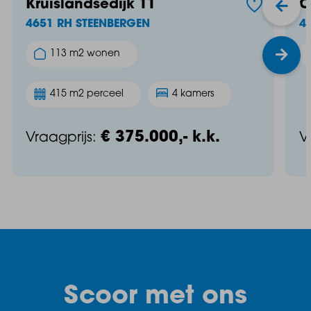
Kruislandsedijk 11
C
4651 RH STEENBERGEN
4
113 m2 wonen
415 m2 perceel
4 kamers
€ 375.000,- k.k.
Vraagprijs:
V
Scoor met ons