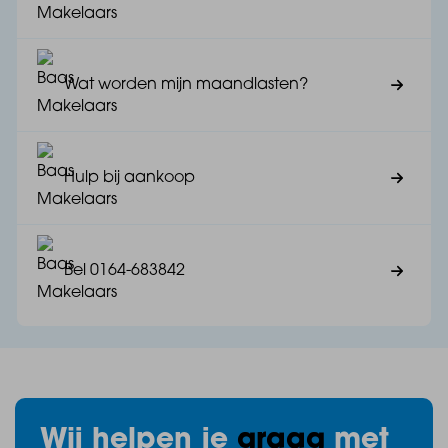
- Keukencheque en moderne badkamer en tegelwerk
zijn inbegrepen in de prijs
Wat worden mijn maandlasten?
- Separaat toilet en praktische techniekruimte met
wasopstelling
Hulp bij aankoop
- Energieneutraal (BENG), gasloos én
toekomstbestendig gebouwd
Bel 0164-683842
- Mét privé parkeerplaats op het afgesloten
binnenterrein
Comfort en gemak binnen handbereik:
Wij helpen je
graag
met