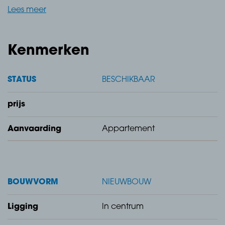
Lees meer
Luxe 3-kamerappartement in hartje Steenbergen –
met royaal terras van 14m²!
Kenmerken
Oostdam 14d – Type D2 | Gelegen op begane grond
| Woonoppervlakte ca. 71 m² | Terras ca. 14 m² | 2
STATUS
BESCHIKBAAR
slaapkamers | Midden in het centrum
prijs
Aanvaarding
Appartement
Wonen in het kloppende hart van Steenbergen én
genieten van rust en ruimte? Dat kan in dit prachtige
nieuwbouwappartement in Vista Gummarus – modern
BOUWVORM
NIEUWBOUW
wonen met zicht op karakter. Oostdam 14d
combineert comfort, luxe en locatie op unieke wijze.
Ligging
In centrum
Met een royale woonoppervlakte van ca. 71 m², twee