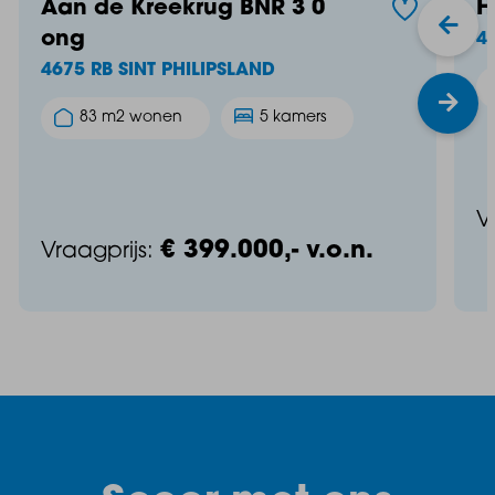
Aan de Kreekrug BNR 3 0
H
ong
4
4675 RB SINT PHILIPSLAND
83 m2 wonen
5 kamers
V
€ 399.000,- v.o.n.
Vraagprijs: