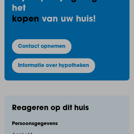
Elke woning in Aan de Kreekrug is standaard voorzien
het
van:
kopen
van uw huis!
- Elke woning is volledig gasloos
- Energielabel A+++
Contact opnemen
- Vloerverwarming mét koelfunctie op de begane
Informatie over hypotheken
grond en eerste verdieping
- Lucht/water warmtepomp
- WTW-ventilatiesysteem met warmteterugwinning voor
Reageren op dit huis
een gezond binnenklimaat
Persoonsgegevens