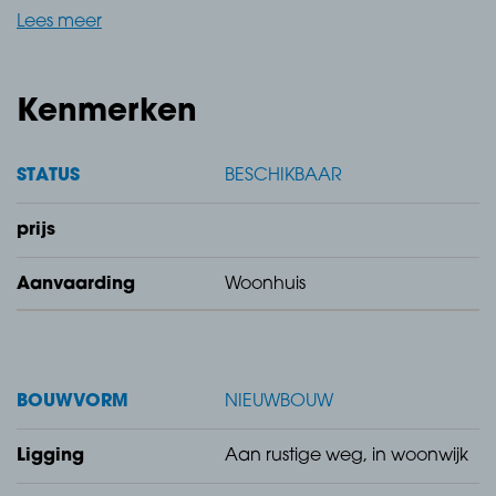
Wonen in een groene en waterrijke omgeving vlakbij
Lees meer
zee en winkels, welkom in de toekomstige
nieuwbouwwijk Aan de Kreek! De nieuwbouwwijk is
ruim opgezet met veel groen(voorzieningen) en ruime
Kenmerken
kavels.
STATUS
BESCHIKBAAR
prijs
Levensloopbestendige woning - Blok 2
Aanvaarding
Woonhuis
Bouwnummers 9
Oppervlakte (GBO): 80 m²
BOUWVORM
NIEUWBOUW
Perceeloppervlakte: 153 m²
Ligging
Aan rustige weg, in woonwijk