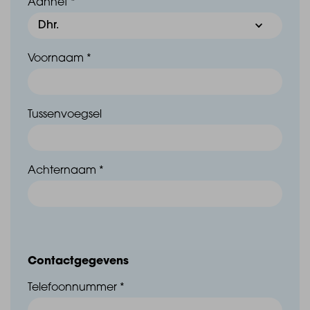
Aanhef *
Wonen in Sint-Philipsland
Voornaam *
Sint-Philipsland is een rustig en sfeervol dorp in de
gemeente Tholen. Het dorp ligt midden in het open
Zeeuwse polderlandschap en staat bekend om zijn
Tussenvoegsel
gemoedelijke sfeer en sterke dorpsgemeenschap.
Ondanks de kleinschaligheid beschikt Sint Philipsland
Achternaam *
over diverse dagelijkse voorzieningen. Zo zijn er onder
andere een supermarkt, basisschool,
sportverenigingen en lokale winkels aanwezig die
zorgen voor een levendig dorpsleven.
Contactgegevens
Telefoonnummer *