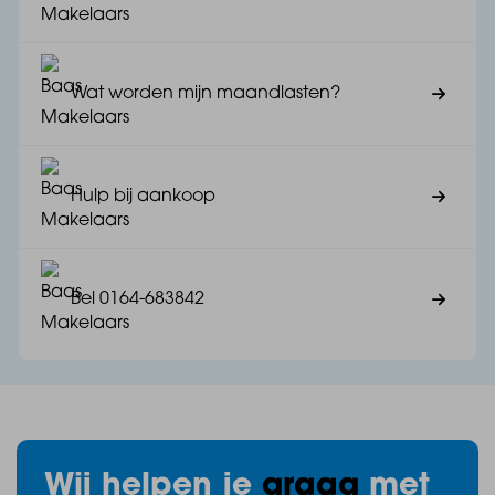
- De levensloopbestendige woningen zijn gelegen aan
een groenstrook met een wadi
Wat worden mijn maandlasten?
- Voldoende parkeergelegenheid rondom
Hulp bij aankoop
De woningen worden modern en comfortabel
afgewerkt, met oog voor gebruiksgemak en weinig
onderhoud. Ze zijn ontworpen om prettig en
Bel 0164-683842
energiezuinig te wonen.
Duurzaam wonen én klaar voor de toekomst
Wij helpen je
graag
met