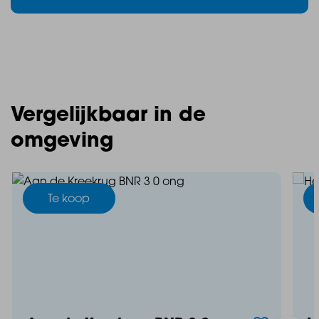
nieuwbouw@baasmakelaars.nl
Mark Makelaardij: 0166 – 748 028 |
info@markmakelaardij.nl
Vergelijkbaar in de
omgeving
Te koop