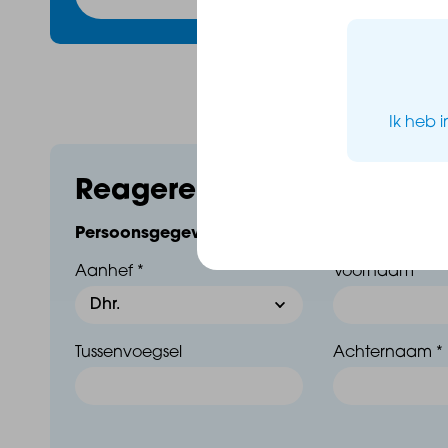
- Voorzien van een ruime buitenruimte ca. 42 m2
- Gemeenschappelijke entree en lift
Ik heb 
- Externe privé berging + parkeerplaats op binnente
Reageren op dit huis
Persoonsgegevens
Ben je enthousiast geworden? De voorinschrijving is 
Aanhef *
Voornaam *
Geef nu je voorkeuren door via de website https://h
Tussenvoegsel
Achternaam *
Het nieuwbouwteam van Baas Makelaars staat voor 
goed mogelijk te begeleiden bij het inschrijfproces.