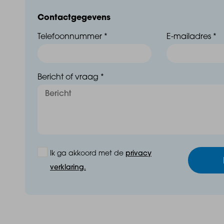
Contactgegevens
E-mail : nieuwbouw@baasmakelaars.nl
Telefoonnummer *
E-mailadres *
Telefoon nummer : 0164 68 38 42
Bericht of vraag *
De start verkoop staat gepland op 22 september!
Ik ga akkoord met de
privacy
verklaring.