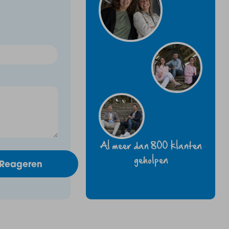
Al meer dan 800 klanten
geholpen
Reageren