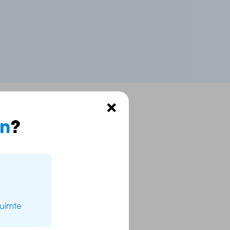
n
?
ruimte