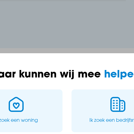
aar kunnen wij mee
helpe
et
 zoek een woning
Ik zoek een bedrijfs