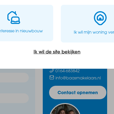
interesse in nieuwbouw
Ik wil mijn woning v
rrein
Wij staan voor
Ik wil de site bekijken
je klaar!
gestart!
0164-683842
eidestaete.nl/
info@baasmakelaars.nl
Contact opnemen
je klaar om alle vragen te beantwoorden en je zo