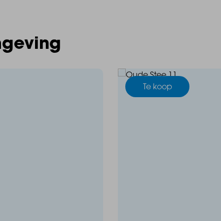
mgeving
Te koop